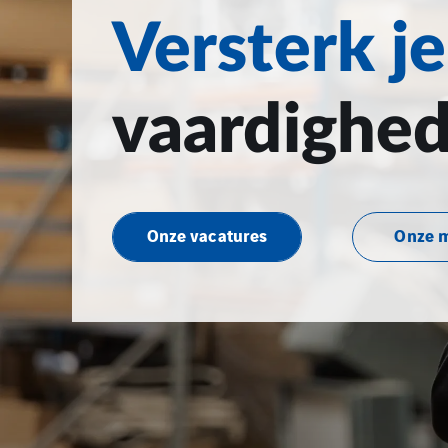
Versterk je
vaardighe
Onze vacatures
Onze 